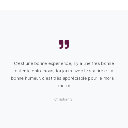
à la
C'est une bonne expérience, il y a une très bonne
L
entente entre nous, toujours avec le sourire et la
d
bonne humeur, c'est très appréciable pour le moral :
on
merci
on
Christian S.
e,
fait
en
a